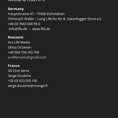
Germany
Hauptstrasse 47 – 79356 Eichstetten
Christoph Waller – Long Life for Atr & Datenlogger-Store e.k.
+49 (0) 7663 608 99-0
info@llfa.de
–
www.llfa.de
Romanie
Ara Life Media
Ghisa Octavian
+40 004-734.163.768
aralifemedia@gmail.com
France
SD Ciné Serve
Serge Doubine
+33 (0) 623.555.100
serge.doubine@orange.fr