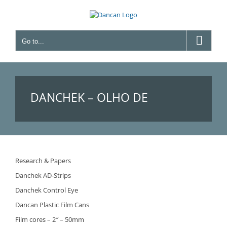
Skip
to
content
Go to...
DANCHEK – OLHO DE
CONTROLE
Research & Papers
Danchek AD-Strips
Danchek Control Eye
Dancan Plastic Film Cans
Film cores – 2″ – 50mm