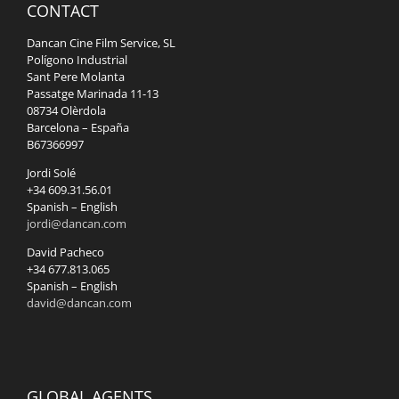
CONTACT
Dancan Cine Film Service, SL
Polígono Industrial
Sant Pere Molanta
Passatge Marinada 11-13
08734 Olèrdola
Barcelona – España
B67366997
Jordi Solé
+34 609.31.56.01
Spanish – English
jordi@dancan.com
David Pacheco
+34 677.813.065
Spanish – English
david@dancan.com
GLOBAL AGENTS