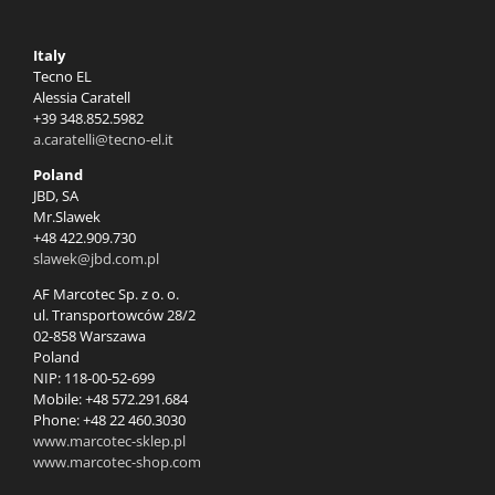
Italy
Tecno EL
Alessia Caratell
+39 348.852.5982
a.caratelli@tecno-el.it
Poland
JBD, SA
Mr.Slawek
+48 422.909.730
slawek@jbd.com.pl
AF Marcotec Sp. z o. o.
ul. Transportowców 28/2
02-858 Warszawa
Poland
NIP: 118-00-52-699
Mobile: +48 572.291.684
Phone: +48 22 460.3030
www.marcotec-sklep.pl
www.marcotec-shop.com