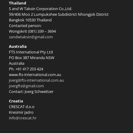
Thailand
S and W Taksin Corporation Co.,Ltd.
59/406 Moo 2 Lumpukshee Subdistrict Nhongjok District
Bangkok 10530 Thailand
Contacted person:
Wongskrit (081) 339 – 3694
sandwtaksin@gmail.com
Australia
FTS International Pty Ltd
PO Box 387 Miranda NSW
Australia
Ph. +61 417 203 424
www.fts-international.com.au
joerg@fts-international.com.au
joergfts@gmail.com
Contact: Joerg Schweitzer
Croatia
CRESCAT d.o.o
Kresimir Jadro
info@crescat.hr