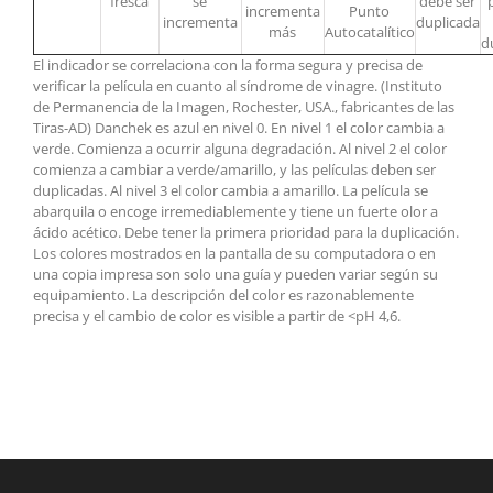
fresca
se
debe ser
incrementa
Punto
incrementa
duplicada
más
Autocatalítico
d
El indicador se correlaciona con la forma segura y precisa de
verificar la película en cuanto al síndrome de vinagre. (Instituto
de Permanencia de la Imagen, Rochester, USA., fabricantes de las
Tiras-AD) Danchek es azul en nivel 0. En nivel 1 el color cambia a
verde. Comienza a ocurrir alguna degradación. Al nivel 2 el color
comienza a cambiar a verde/amarillo, y las películas deben ser
duplicadas. Al nivel 3 el color cambia a amarillo. La película se
abarquila o encoge irremediablemente y tiene un fuerte olor a
ácido acético. Debe tener la primera prioridad para la duplicación.
Los colores mostrados en la pantalla de su computadora o en
una copia impresa son solo una guía y pueden variar según su
equipamiento. La descripción del color es razonablemente
precisa y el cambio de color es visible a partir de <pH 4,6.