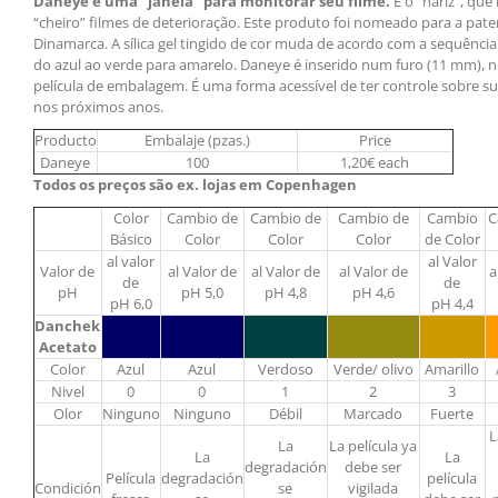
Daneye é uma “janela” para monitorar seu filme.
É o “nariz”, que
“cheiro” filmes de deterioração. Este produto foi nomeado para a pat
Dinamarca. A sílica gel tingido de cor muda de acordo com a sequência 
do azul ao verde para amarelo. Daneye é inserido num furo (11 mm), 
película de embalagem. É uma forma acessível de ter controle sobre su
nos próximos anos.
Producto
Embalaje (pzas.)
Price
Daneye
100
1,20€ each
Todos os preços são ex. lojas em Copenhagen
Color
Cambio de
Cambio de
Cambio de
Cambio
C
Básico
Color
Color
Color
de Color
al valor
al Valor
Valor de
al Valor de
al Valor de
al Valor de
a
de
de
pH
pH 5,0
pH 4,8
pH 4,6
pH 6,0
pH 4,4
Danchek
Acetato
Color
Azul
Azul
Verdoso
Verde/ olivo
Amarillo
Nivel
0
0
1
2
3
Olor
Ninguno
Ninguno
Débil
Marcado
Fuerte
L
La
La película ya
La
La
degradación
debe ser
Película
degradación
película
Condición
se
vigilada