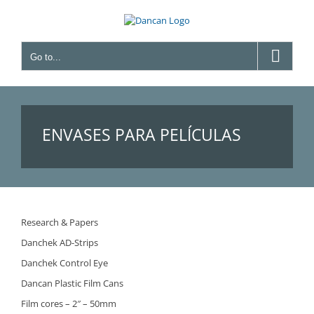
Skip
to
content
Go to...
ENVASES PARA PELÍCULAS
Research & Papers
Danchek AD-Strips
Danchek Control Eye
Dancan Plastic Film Cans
Film cores – 2″ – 50mm