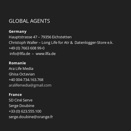
GLOBAL AGENTS
Germany
Hauptstrasse 47 – 79356 Eichstetten
Christoph Waller – Long Life for Atr & Datenlogger-Store e.k.
+49 (0) 7663 608 99-0
info@llfa.de
–
www.llfa.de
Romanie
Ara Life Media
Ghisa Octavian
+40 004-734.163.768
aralifemedia@gmail.com
France
SD Ciné Serve
Serge Doubine
+33 (0) 623.555.100
serge.doubine@orange.fr