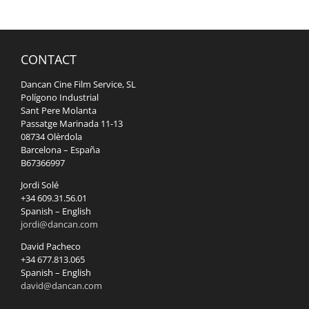
CONTACT
Dancan Cine Film Service, SL
Polígono Industrial
Sant Pere Molanta
Passatge Marinada 11-13
08734 Olèrdola
Barcelona – España
B67366997
Jordi Solé
+34 609.31.56.01
Spanish – English
jordi@dancan.com
David Pacheco
+34 677.813.065
Spanish – English
david@dancan.com