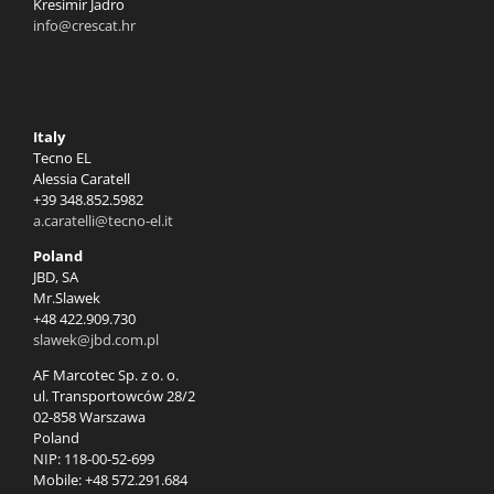
Kresimir Jadro
info@crescat.hr
Italy
Tecno EL
Alessia Caratell
+39 348.852.5982
a.caratelli@tecno-el.it
Poland
JBD, SA
Mr.Slawek
+48 422.909.730
slawek@jbd.com.pl
AF Marcotec Sp. z o. o.
ul. Transportowców 28/2
02-858 Warszawa
Poland
NIP: 118-00-52-699
Mobile: +48 572.291.684