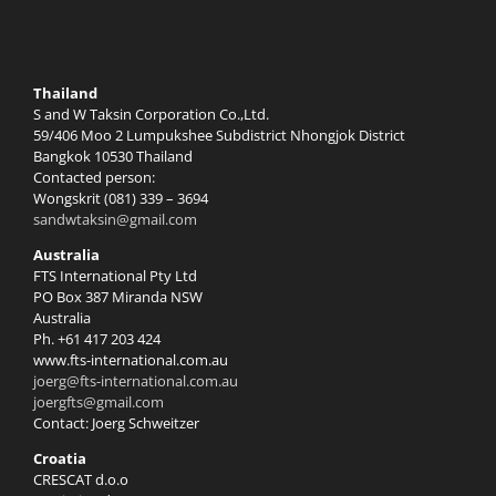
Thailand
S and W Taksin Corporation Co.,Ltd.
59/406 Moo 2 Lumpukshee Subdistrict Nhongjok District
Bangkok 10530 Thailand
Contacted person:
Wongskrit (081) 339 – 3694
sandwtaksin@gmail.com
Australia
FTS International Pty Ltd
PO Box 387 Miranda NSW
Australia
Ph. +61 417 203 424
www.fts-international.com.au
joerg@fts-international.com.au
joergfts@gmail.com
Contact: Joerg Schweitzer
Croatia
CRESCAT d.o.o